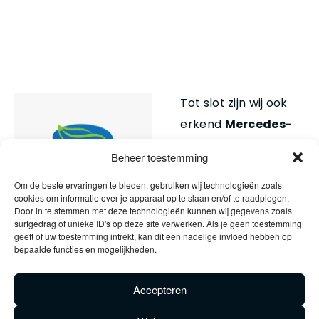
Tot slot zijn wij ook
erkend
Mercedes-
Benz Repair &
Beheer toestemming
Reconnect
Om de beste ervaringen te bieden, gebruiken wij technologieën zoals
Servicepunt. Met
cookies om informatie over je apparaat op te slaan en/of te raadplegen.
Repair & Reconnect
Door in te stemmen met deze technologieën kunnen wij gegevens zoals
surfgedrag of unieke ID's op deze site verwerken. Als je geen toestemming
wordt ook de schade
geeft of uw toestemming intrekt, kan dit een nadelige invloed hebben op
bepaalde functies en mogelijkheden.
achter de schade
gerepareerd. Als
Accepteren
gecertificeerd
servicepunt hebben